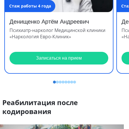
Стаж работы 4 года
Ста
Денищенко Артём Андреевич
Де
Психиатр-нарколог Медицинской клиники
Пс
«Наркология Евро-Клиник»
«Н
Записаться на прием
Реабилитация после
кодирования