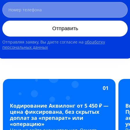
Отправить
Отправляя заявку, Вы даете согласие на
обработку
персональных данных
01
Кодирование Аквилонг от 5 450 ₽ —
В
цена фиксирована, без скрытых
П
доплат за «препарат» или
а
«операцию»
у