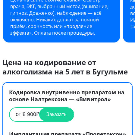
врача, ЭКГ, выбранный метод (вшивание,
д
гипноз, Довженко), наблюдение — всё
в
включено. Никаких доплат за ночной
И
приём, срочность или «продление
з
эффекта». Оплата после процедуры.
Цена на кодирование от
алкоголизма на 5 лет в Бугульме
Кодировка внутривенно препаратом на
основе Налтрексона — «Вивитрол»
от 8 900₽
Заказать
Имплантация препарата «Продетоксон»