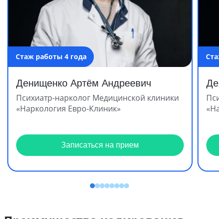
Стаж работы 4 года
Ста
Денищенко Артём Андреевич
Де
Психиатр-нарколог Медицинской клиники
Пс
«Наркология Евро-Клиник»
«Н
Записаться на прием