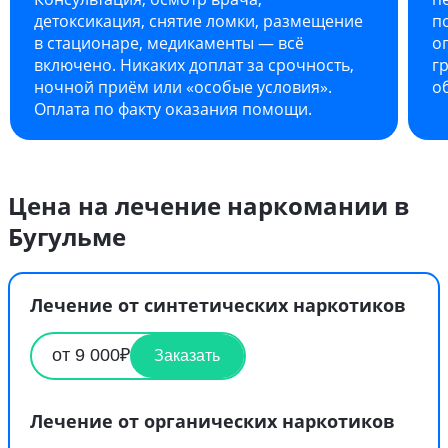
детоксикация, снятие ломки, размещение
п
в стационаре, медикаменты — всё
о
включено. Никаких доплат за срочность,
г
ночной приём или «особые условия».
о
Оплата по факту оказания помощи.
Цена на лечение наркомании в
Бугульме
Лечение от синтетических наркотиков
от 9 000₽
Заказать
Лечение от органических наркотиков