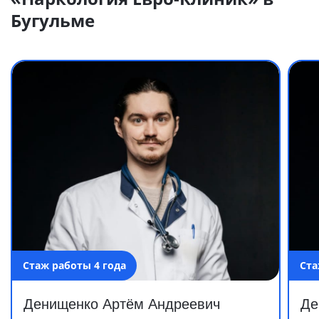
Бугульме
Стаж работы 4 года
Ста
Денищенко Артём Андреевич
Де