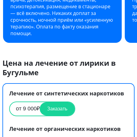
психотерапия, размещение в стационаре
т
— всё включено. Никаких доплат за
д
срочность, ночной приём или «усиленную
т
терапию». Оплата по факту оказания
помощи.
Цена на лечение от лирики в
Бугульме
Лечение от синтетических наркотиков
от 9 000₽
Заказать
Лечение от органических наркотиков