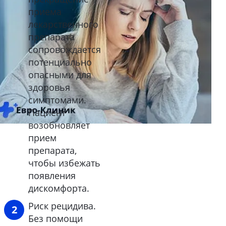
приема
лекарственного
препарата
сопровождается
потенциально
опасными для
здоровья
симптомами.
Пациент
возобновляет
прием
препарата,
чтобы избежать
появления
дискомфорта.
Риск рецидива.
Без помощи