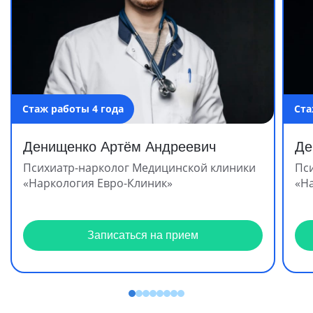
Стаж работы 4 года
Ста
Денищенко Артём Андреевич
Де
Психиатр-нарколог Медицинской клиники
Пс
«Наркология Евро-Клиник»
«Н
Записаться на прием