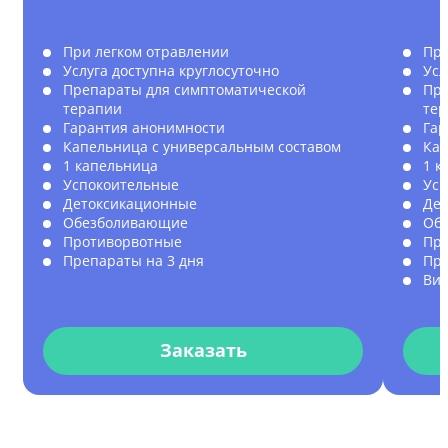
При легком отравлении
При
Услуга доступна круглосуточно
Усл
Препараты для симптоматической
Пре
терапии
те
Гарантия анонимности
Гар
Капельница с универсальным составом
Кап
1 капельница
1 к
Успокоительные
Усп
Детоксикационные
Де
Обезболивающие
Об
Противорвотные
Пр
Препараты на 3 дня
Пре
Ви
Заказать