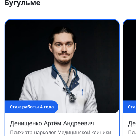
Бугульме
Стаж работы 4 года
Ста
Денищенко Артём Андреевич
Де
Психиатр-нарколог Медицинской клиники
Пс