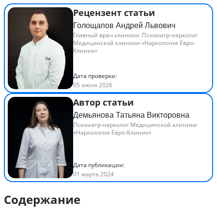
Рецензент статьи
Голощапов Андрей Львович
Главный врач клиники. Психиатр-нарколог
Медицинской клиники «Наркология Евро-
Клиник»
Дата проверки:
05 июня 2026
Автор статьи
Демьянова Татьяна Викторовна
Психиатр-нарколог Медицинской клиники
«Наркология Евро-Клиник»
Дата публикации:
01 марта 2024
Содержание