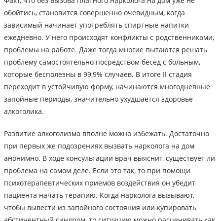
Факт, что без вызова платного нарколога на дом уже не
обойтись, становится совершенно очевидным, когда
зависимый начинает употреблять спиртные напитки
ежедневно. У него происходят конфликты с родственниками,
проблемы на работе. Даже тогда многие пытаются решать
проблему самостоятельно посредством бесед с больным,
которые бесполезны в 99,9% случаев. В итоге II стадия
переходит в устойчивую форму, начинаются многодневные
запойные периоды, значительно ухудшается здоровье
алкоголика.
Развитие алкоголизма вполне можно избежать. Достаточно
при первых же подозрениях вызвать нарколога на дом
анонимно. В ходе консультации врач выяснит, существует ли
проблема на самом деле. Если это так, то при помощи
психотерапевтических приемов воздействия он убедит
пациента начать терапию. Когда нарколога вызывают,
чтобы вывести из запойного состояния или купировать
абстинентный синдром, то ситуацию можно расценивать как