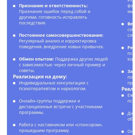
Признание и ответственность:
фор
Признание ошибок перед собой и
мы
другими, готовность исправлять
последствия.
Вед
соб
Постоянное самосовершенствование:
сло
Регулярный анализ и корректировка
поведения, внедрение новых привычек.
Рег
пси
Обмен опытом:
Поддержка других людей
кор
с зависимостью через личный пример и
советы.
Зак
Реализация на дому:
пол
Индивидуальные консультации с
пре
психотерапевтом и наркологом.
Реал
Еже
Онлайн-группы поддержки и
пси
дистанционные встречи с участниками
программы.
Дне
обр
Работа с наставником или «спонсором»,
прошедшим программу.
Онл