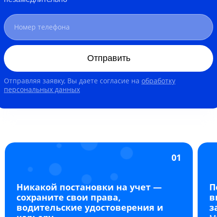
Отправить
Отправляя заявку, Вы даете согласие на
обработку
персональных данных
01
Никакой постановки на учет —
П
сохраните свои права,
в
водительские удостоверения и
з