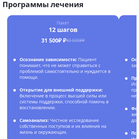
Программы лечения
Пакет
12 шагов
31 500₽ ₽
40 500₽₽
Осознание зависимости:
Пациент
Ос
понимает, что не может справиться с
зав
проблемой самостоятельно и нуждается в
помощи.
Пр
Исс
Открытие для внешней поддержки:
при
Включение в процесс высшей силы или
нег
системы поддержки, способной помочь в
восстановлении.
Фо
жел
Самоанализ:
Честное исследование
дос
собственных поступков и их влияния на
жизнь и окружающих.
Пс
Исп